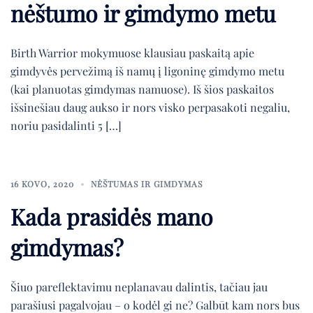
nėštumo ir gimdymo metu
Birth Warrior mokymuose klausiau paskaitą apie
gimdyvės pervežimą iš namų į ligoninę gimdymo metu
(kai planuotas gimdymas namuose). Iš šios paskaitos
išsinešiau daug aukso ir nors visko perpasakoti negaliu,
noriu pasidalinti 5 […]
16 KOVO, 2020
NĖŠTUMAS IR GIMDYMAS
Kada prasidės mano
gimdymas?
Šiuo pareflektavimu neplanavau dalintis, tačiau jau
parašiusi pagalvojau – o kodėl gi ne? Galbūt kam nors bus