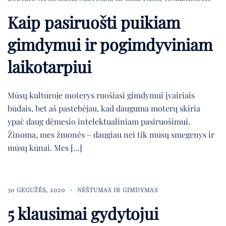
Kaip pasiruošti puikiam
gimdymui ir pogimdyviniam
laikotarpiui
Mūsų kultūroje moterys ruošiasi gimdymui įvairiais
būdais, bet aš pastebėjau, kad dauguma moterų skiria
ypač daug dėmesio intelektualiniam pasiruošimui.
Žinoma, mes žmonės – daugiau nei tik mūsų smegenys ir
mūsų kūnai. Mes […]
30 GEGUŽĖS, 2020
NĖŠTUMAS IR GIMDYMAS
5 klausimai gydytojui