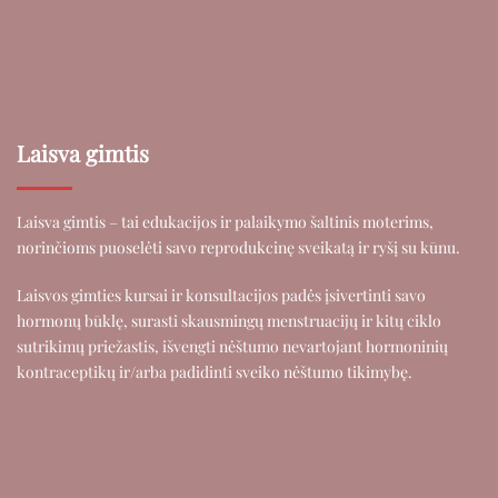
Laisva gimtis
Laisva gimtis – tai edukacijos ir palaikymo šaltinis moterims,
norinčioms puoselėti savo reprodukcinę sveikatą ir ryšį su kūnu.
Laisvos gimties kursai ir konsultacijos padės įsivertinti savo
hormonų būklę, surasti skausmingų menstruacijų ir kitų ciklo
sutrikimų priežastis, išvengti nėštumo nevartojant hormoninių
kontraceptikų ir/arba padidinti sveiko nėštumo tikimybę.