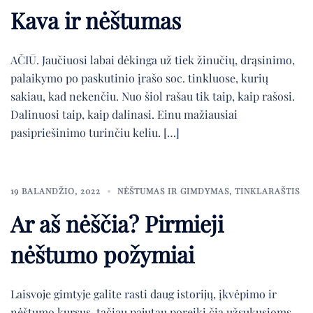
Kava ir nėštumas
AČIŪ. Jaučiuosi labai dėkinga už tiek žinučių, drąsinimo,
palaikymo po paskutinio įrašo soc. tinkluose, kurių
sakiau, kad nekenčiu. Nuo šiol rašau tik taip, kaip rašosi.
Dalinuosi taip, kaip dalinasi. Einu mažiausiai
pasipriešinimo turinčiu keliu. […]
19 BALANDŽIO, 2022
NĖŠTUMAS IR GIMDYMAS
,
TINKLARAŠTIS
Ar aš nėščia? Pirmieji
nėštumo požymiai
Laisvoje gimtyje galite rasti daug istorijų, įkvėpimo ir
nėštumo kursus, tačiau pajutau poreikį čia užsukusioms