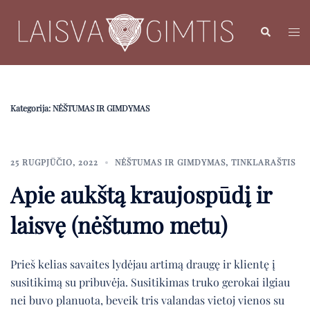
Skip
to
Search
Toggl
content
menu
Kategorija:
NĖŠTUMAS IR GIMDYMAS
25 RUGPJŪČIO, 2022
NĖŠTUMAS IR GIMDYMAS
,
TINKLARAŠTIS
Apie aukštą kraujospūdį ir
laisvę (nėštumo metu)
Prieš kelias savaites lydėjau artimą draugę ir klientę į
susitikimą su pribuvėja. Susitikimas truko gerokai ilgiau
nei buvo planuota, beveik tris valandas vietoj vienos su