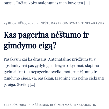
puse… Tačiau koks malonumas man buvo ten […]
24 RUGPJŪČIO, 2022
NĖŠTUMAS IR GIMDYMAS
,
TINKLARAŠTIS
Kas pagerina nėštumo ir
gimdymo eigą?
Pasakysiu kai ką drąsaus. Antenatalinė priežiūra (t. y.
apsilankymai pas gydytoją, ultragarso tyrimai, šlapimo
tyrimai ir t.t…) nepagerina sveikų moterų nėštumo ir
gimdymo eigos. Va, pasakiau. Ligoninė yra pelno siekianti
įstaiga. Sveikų […]
2 LIEPOS, 2022
NĖŠTUMAS IR GIMDYMAS
,
TINKLARAŠTIS