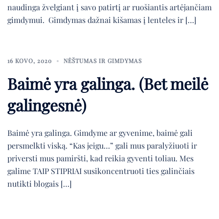
naudinga žvelgiant į savo patirtį ar ruošiantis artėjančiam
gimdymui. Gimdymas dažnai kišamas į lenteles ir […]
16 KOVO, 2020
NĖŠTUMAS IR GIMDYMAS
Baimė yra galinga. (Bet meilė
galingesnė)
Baimė yra galinga. Gimdyme ar gyvenime, baimė gali
persmelkti viską. “Kas jeigu…” gali mus paralyžiuoti ir
priversti mus pamiršti, kad reikia gyventi toliau. Mes
galime TAIP STIPRIAI susikoncentruoti ties galinčiais
nutikti blogais […]