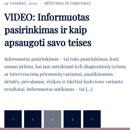
29 VASARIO, 2020
NĖŠTUMAS IR GIMDYMAS
VIDEO: Informuotas
pasirinkimas ir kaip
apsaugoti savo teises
Informuotas pasirinkimas – tai toks pasirinkimas, kurį
asmuo priima, kai jam suteikiami keli diagnostinių tyrimų
ar intervencinių priemonių variantai, paaiškinamos
detalės, privalumai, rizikos ir tikėtini kiekvieno varianto
rezultatai. Informuotas sutikimas – tai […]
Įrašų
puslapiavimas
<
1
2
3
>