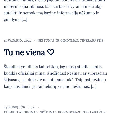
moterims (na tikiuosi, kad kartais ir vyrai užmeta akį)
suteikti ir nemokamą bazinę informaciją nėštumo ir
gimdymo […]
14 VASARIO, 2022
NĖŠTUMAS IR GIMDYMAS
,
TINKLARAŠTIS
Tu ne viena 🤍
Šiandien yra diena kai reiškia, jog mūsų atkeliaujantis
kūdikis oficialiai pilnai išnešiotas! Nežinau ar suprasčiau
šį jausmą, jei dukrytė nebūtų ankstukė. Taip pat nežinau
kaip jausčiausi, jei tai nebūtų 3 mano nėštumas. […]
24 RUGPJŪČIO, 2021
KŪDIKIO AUGINIMAS
,
NĖŠTUMAS IR GIMDYMAS
,
TINKLARAŠTIS