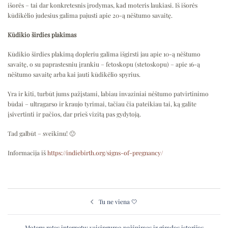
išorės – tai dar konkretesnis įrodymas, kad moteris laukiasi. Iš išorės
kūdikėlio judesius galima pajusti apie 20-ą nėštumo savaitę.
Kūdikio širdies plakimas
Kūdikio širdies plakimą dopleriu galima išgirsti jau apie 10-ą nėštumo
savaitę, o su paprastesniu įrankiu – fetoskopu (stetoskopu) – apie 16-ą
nėštumo savaitę arba kai jauti kūdikėlio spyrius.
Yra ir kiti, turbūt jums pažįstami, labiau invaziniai nėštumo patvirtinimo
būdai – ultragarso ir kraujo tyrimai, tačiau čia pateikiau tai, ką galite
įsivertinti ir pačios, dar prieš vizitą pas gydytoją.
Tad galbūt – sveikinu! 🙂
Informacija iš
https://indiebirth.org/signs-of-pregnancy/
Post
navigation
Tu ne viena 🤍
Moterų ratas internetu: vaisingumo pažinimas ir gimdos istorijos