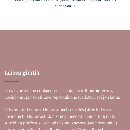
2022.05.09
Laisva gimtis
Laisva gimtis – tai edukacijos ir palaikymo šaltinis moterims,
norinčioms puoselėti savo reprodukcinę sveikatą ir ryšį su kūnu.
Laisvos gimties kursai ir konsultacijos padės įsivertinti savo
hormonų būklę, surasti skausmingų menstruacijų ir kitų ciklo
sutrikimų priežastis, išvengti nėštumo nevartojant hormoninių
kontraceptikų ir/arba padidinti sveiko nėštumo tikimybę.