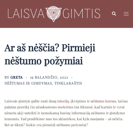
Skip
to
Search
Toggl
content
menu
Ar aš nėščia? Pirmieji
nėštumo požymiai
BY
GRETA
19 BALANDŽIO, 2022
NĖŠTUMAS IR GIMDYMAS
,
TINKLARAŠTIS
Laisvoje gimtyje galite rasti daug
istorijų
, įkvėpimo ir
nėštumo kursus
, tačiau
pajutau poreikį čia užsukusioms moterims (na tikiuosi, kad kartais ir vyrai
užmeta akį) suteikti ir nemokamą bazinę informaciją nėštumo ir gimdymo
temomis. Tad pradėkime nuo tos akimirkos, kai kyla nuojauta – aš nėščia.
Bet ar tikrai? Kokie yra pirmieji nėštumo požymiai?