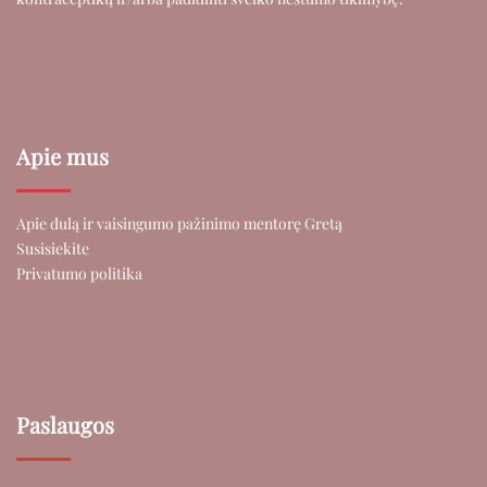
Apie mus
Apie dulą ir vaisingumo pažinimo mentorę Gretą
Susisiekite
Privatumo politika
Paslaugos