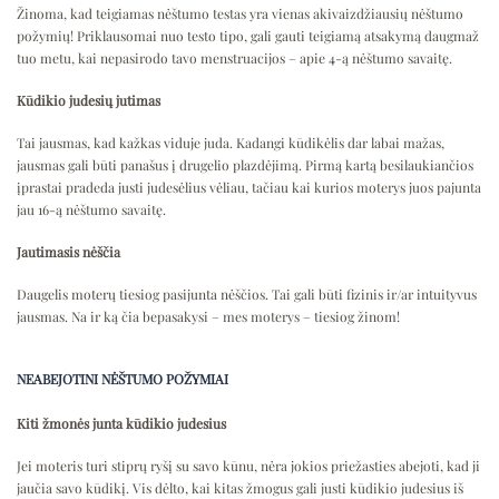
Žinoma, kad teigiamas nėštumo testas yra vienas akivaizdžiausių nėštumo
požymių! Priklausomai nuo testo tipo, gali gauti teigiamą atsakymą daugmaž
tuo metu, kai nepasirodo tavo menstruacijos – apie 4-ą nėštumo savaitę.
Kūdikio judesių jutimas
Tai jausmas, kad kažkas viduje juda. Kadangi kūdikėlis dar labai mažas,
jausmas gali būti panašus į drugelio plazdėjimą. Pirmą kartą besilaukiančios
įprastai pradeda justi judesėlius vėliau, tačiau kai kurios moterys juos pajunta
jau 16-ą nėštumo savaitę.
Jautimasis nėščia
Daugelis moterų tiesiog pasijunta nėščios. Tai gali būti fizinis ir/ar intuityvus
jausmas. Na ir ką čia bepasakysi – mes moterys – tiesiog žinom!
NEABEJOTINI NĖŠTUMO POŽYMIAI
Kiti žmonės junta kūdikio judesius
Jei moteris turi stiprų ryšį su savo kūnu, nėra jokios priežasties abejoti, kad ji
jaučia savo kūdikį. Vis dėlto, kai kitas žmogus gali justi kūdikio judesius iš