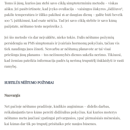
Toms iš jūsų, kurios jau stebi savo ciklą simptoterminiu metodu – viskas
aišku. Jei pasitvirtinote, kad įvyko ovuliacija – vaisingos išskyros „išdžiuvo“,
pakilo temperatūra ir išliko pakilusi 16 ar daugiau dienų – galite būti beveik
100 % įsitikinusi, kad esate nėščia. Tad jei savo ciklą stebite ir savo kūną
pažįstate, nėštumo testo neprireiks :).
Jei šio metodo vis dar neįvaldėte, nieko tokio. Dalis nėštumo požymių
persidengia su PMS simptomais ir įvairiais hormonų pokyčiais, tačiau vis
tiek naudinga juos žinoti. Nesvarbu ar nėštumą planavote ar tai visai
priešinga jūsų planams – tos nežinomybės dienos sukelia nerimo. Tikiuosi,
kad žemiau pateikta informacija padės tą nerimą truputėlį išsklaidyti ir rasti
ramybę.
SUBTILŪS NĖŠTUMO POŽYMIAI
Nuovargis
Net pačioje nėštumo pradžioje, kūdikio auginimas – didelis darbas,
reikalaujantis tavo kūno pereiti didžiulius pokyčius. Kai kurios moterys
nėštumo metu jaučiasi ypatingai privargusios, ypač pirmaisiais mėnesiais,
kai kūnas dar tik po truputį prisitaiko prie naujos būsenos.