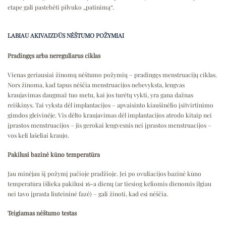
etape gali pastebėti pilvuko „patinimą“.
LABIAU AKIVAIZDŪS NĖŠTUMO POŽYMIAI
Pradingęs arba nereguliarus ciklas
Vienas geriausiai žinomų nėštumo požymių – pradingęs menstruacijų ciklas.
Nors žinoma, kad tapus nėščia menstruacijos nebevyksta, lengvas
kraujavimas daugmaž tuo metu, kai jos turėtų vykti, yra gana dažnas
reiškinys. Tai vyksta dėl implantacijos – apvaisinto kiaušinėlio įsitvirtinimo
gimdos gleivinėje. Vis dėlto kraujavimas dėl implantacijos atrodo kitaip nei
įprastos menstruacijos – jis gerokai lengvesnis nei įprastos menstruacijos –
vos keli lašeliai kraujo.
Pakilusi bazinė kūno temperatūra
Jau minėjau šį požymį pačioje pradžioje. Jei po ovuliacijos bazinė kūno
temperatūra išlieka pakilusi 16-a dienų (ar tiesiog keliomis dienomis ilgiau
nei tavo įprasta liuteininė fazė) – gali žinoti, kad esi nėščia.
Teigiamas nėštumo testas