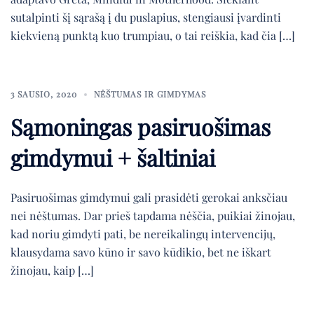
sutalpinti šį sąrašą į du puslapius, stengiausi įvardinti
kiekvieną punktą kuo trumpiau, o tai reiškia, kad čia […]
3 SAUSIO, 2020
NĖŠTUMAS IR GIMDYMAS
Sąmoningas pasiruošimas
gimdymui + šaltiniai
Pasiruošimas gimdymui gali prasidėti gerokai anksčiau
nei nėštumas. Dar prieš tapdama nėščia, puikiai žinojau,
kad noriu gimdyti pati, be nereikalingų intervencijų,
klausydama savo kūno ir savo kūdikio, bet ne iškart
žinojau, kaip […]