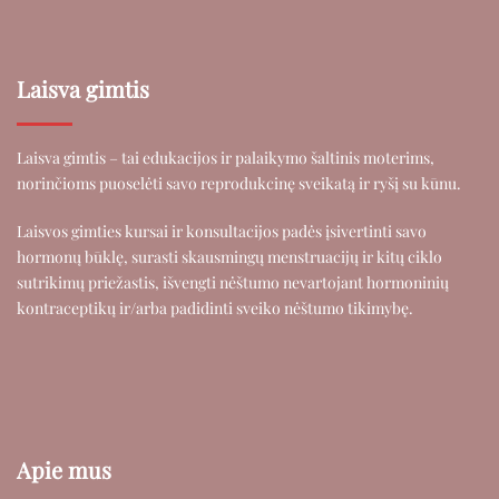
Laisva gimtis
Laisva gimtis – tai edukacijos ir palaikymo šaltinis moterims,
norinčioms puoselėti savo reprodukcinę sveikatą ir ryšį su kūnu.
Laisvos gimties kursai ir konsultacijos padės įsivertinti savo
hormonų būklę, surasti skausmingų menstruacijų ir kitų ciklo
sutrikimų priežastis, išvengti nėštumo nevartojant hormoninių
kontraceptikų ir/arba padidinti sveiko nėštumo tikimybę.
Apie mus