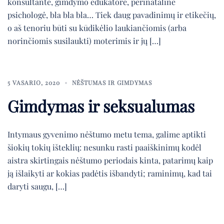
konsultantė, gimdymo edukatorė, perinatalinė
psichologė, bla bla bla… Tiek daug pavadinimų ir etikečių,
o aš tenoriu būti su kūdikėlio laukiančiomis (arba
norinčiomis susilaukti) moterimis ir jų […]
5 VASARIO, 2020
NĖŠTUMAS IR GIMDYMAS
Gimdymas ir seksualumas
Intymaus gyvenimo nėštumo metu tema, galime aptikti
šiokių tokių išteklių: nesunku rasti paaiškinimų kodėl
aistra skirtingais nėštumo periodais kinta, patarimų kaip
ją išlaikyti ar kokias padėtis išbandyti; raminimų, kad tai
daryti saugu, […]