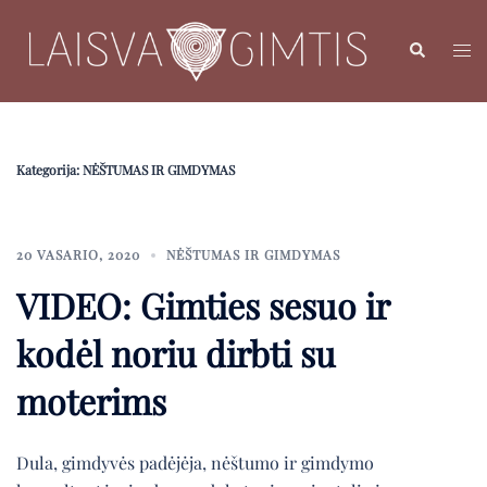
Skip
to
Search
Toggl
content
menu
Kategorija:
NĖŠTUMAS IR GIMDYMAS
20 VASARIO, 2020
NĖŠTUMAS IR GIMDYMAS
VIDEO: Gimties sesuo ir
kodėl noriu dirbti su
moterims
Dula, gimdyvės padėjėja, nėštumo ir gimdymo