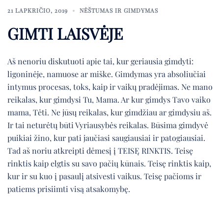
21 LAPKRIČIO, 2019
NĖŠTUMAS IR GIMDYMAS
GIMTI LAISVĖJE
Aš nenoriu diskutuoti apie tai, kur geriausia gimdyti:
ligoninėje, namuose ar miške. Gimdymas yra absoliučiai
intymus procesas, toks, kaip ir vaikų pradėjimas. Ne mano
reikalas, kur gimdysi Tu, Mama. Ar kur gimdys Tavo vaiko
mama, Tėti. Ne jūsų reikalas, kur gimdžiau ar gimdysiu aš.
Ir tai neturėtų būti Vyriausybės reikalas. Būsima gimdyvė
puikiai žino, kur pati jaučiasi saugiausiai ir patogiausiai.
Tad aš noriu atkreipti dėmesį į TEISĘ RINKTIS. Teisę
rinktis kaip elgtis su savo pačių kūnais. Teisę rinktis kaip,
kur ir su kuo į pasaulį atsivesti vaikus. Teisę pačioms ir
patiems prisiimti visą atsakomybę.