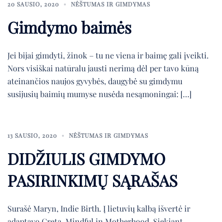
20 SAUSIO, 2020
NĖŠTUMAS IR GIMDYMAS
Gimdymo baimės
Jei bijai gimdyti, žinok – tu ne viena ir baimę gali įveikti.
Nors visiškai natūralu jausti nerimą dėl per tavo kūną
ateinančios naujos gyvybės, daugybė su gimdymu
susijusių baimių mumyse nusėda nesąmoningai: […]
13 SAUSIO, 2020
NĖŠTUMAS IR GIMDYMAS
DIDŽIULIS GIMDYMO
PASIRINKIMŲ SĄRAŠAS
Surašė Maryn, Indie Birth. Į lietuvių kalbą išvertė ir
adaptavo Greta, Mindful in Motherhood. Siekiant