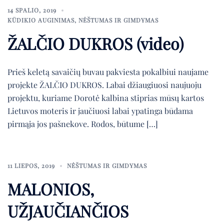
14 SPALIO, 2019
KŪDIKIO AUGINIMAS
,
NĖŠTUMAS IR GIMDYMAS
ŽALČIO DUKROS (video)
Prieš keletą savaičių buvau pakviesta pokalbiui naujame
projekte ŽALČIO DUKROS. Labai džiaugiuosi naujuoju
projektu, kuriame Dorotė kalbina stiprias mūsų kartos
Lietuvos moteris ir jaučiuosi labai ypatinga būdama
pirmąja jos pašnekove. Rodos, būtume […]
11 LIEPOS, 2019
NĖŠTUMAS IR GIMDYMAS
MALONIOS,
UŽJAUČIANČIOS