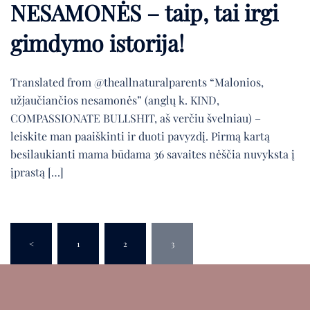
NESAMONĖS – taip, tai irgi
gimdymo istorija!
Translated from @theallnaturalparents “Malonios,
užjaučiančios nesamonės” (anglų k. KIND,
COMPASSIONATE BULLSHIT, aš verčiu švelniau) –
leiskite man paaiškinti ir duoti pavyzdį. Pirmą kartą
besilaukianti mama būdama 36 savaites nėščia nuvyksta į
įprastą […]
Įrašų
puslapiavimas
<
1
2
3