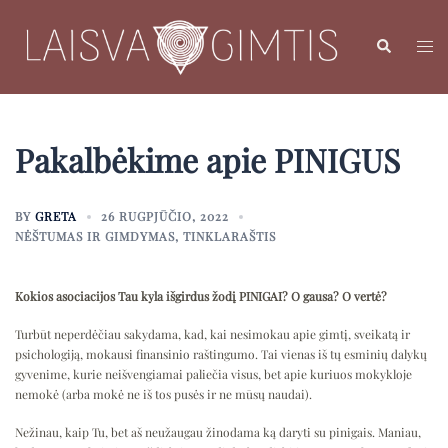
Skip
to
Search
Toggl
content
menu
Pakalbėkime apie PINIGUS
BY
GRETA
26 RUGPJŪČIO, 2022
NĖŠTUMAS IR GIMDYMAS
,
TINKLARAŠTIS
Kokios asociacijos Tau kyla išgirdus žodį PINIGAI? O gausa? O vertė?
Turbūt neperdėčiau sakydama, kad, kai nesimokau apie gimtį, sveikatą ir
psichologiją, mokausi finansinio raštingumo. Tai vienas iš tų esminių dalykų
gyvenime, kurie neišvengiamai paliečia visus, bet apie kuriuos mokykloje
nemokė (arba mokė ne iš tos pusės ir ne mūsų naudai).
Nežinau, kaip Tu, bet aš neužaugau žinodama ką daryti su pinigais. Maniau,