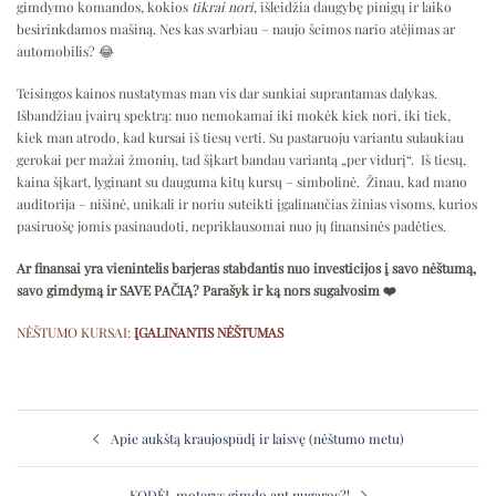
gimdymo komandos, kokios
tikrai nori
, išleidžia daugybę pinigų ir laiko
besirinkdamos mašiną. Nes kas svarbiau – naujo šeimos nario atėjimas ar
automobilis? 😂
Teisingos kainos nustatymas man vis dar sunkiai suprantamas dalykas.
Išbandžiau įvairų spektrą: nuo nemokamai iki mokėk kiek nori, iki tiek,
kiek man atrodo, kad kursai iš tiesų verti. Su pastaruoju variantu sulaukiau
gerokai per mažai žmonių, tad šįkart bandau variantą „per vidurį“. Iš tiesų,
kaina šįkart, lyginant su dauguma kitų kursų – simbolinė. Žinau, kad mano
auditorija – nišinė, unikali ir noriu suteikti įgalinančias žinias visoms, kurios
pasiruošę jomis pasinaudoti, nepriklausomai nuo jų finansinės padėties.
Ar finansai yra vienintelis barjeras stabdantis nuo investicijos į savo nėštumą,
savo gimdymą ir SAVE PAČIĄ? Parašyk ir ką nors sugalvosim ❤️
NĖŠTUMO KURSAI:
ĮGALINANTIS NĖŠTUMAS
Post
navigation
Apie aukštą kraujospūdį ir laisvę (nėštumo metu)
KODĖL moterys gimdo ant nugaros?!