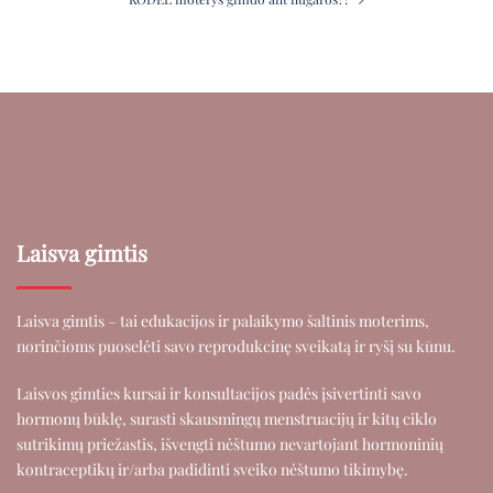
Laisva gimtis
Laisva gimtis – tai edukacijos ir palaikymo šaltinis moterims,
norinčioms puoselėti savo reprodukcinę sveikatą ir ryšį su kūnu.
Laisvos gimties kursai ir konsultacijos padės įsivertinti savo
hormonų būklę, surasti skausmingų menstruacijų ir kitų ciklo
sutrikimų priežastis, išvengti nėštumo nevartojant hormoninių
kontraceptikų ir/arba padidinti sveiko nėštumo tikimybę.