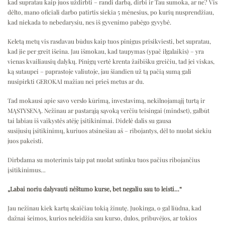
kad supratau kaip juos uždirbti – randi darbą, dirbi ir Tau sumoka, ar ne? Vis
dėlto, mano oficiali darbo patirtis siekia 5 mėnesius, po kurių nusprendžiau,
kad niekada to nebedarysiu, nes iš gyvenimo pabėgo gyvybė.
Keletą metų vis rasdavau būdus kaip tuos pinigus prisikviesti, bet supratau,
kad jie per greit išeina. Jau išmokau, kad taupymas (ypač ilgalaikis) – yra
vienas kvailiausių dalykų. Pinigų vertė krenta žaibišku greičiu, tad jei viskas,
ką sutaupei – paprastoje valiutoje, jau šiandien už tą pačią sumą gali
nusipirkti GEROKAI mažiau nei prieš metus ar du.
Tad mokausi apie savo verslo kūrimą, investavimą, nekilnojamąjį turtą ir
MĄSTYSENĄ. Nežinau ar pastarąją sąvoką verčiu teisingai (mindset), galbūt
tai labiau iš vaikystės atėję įsitikinimai. Didelė dalis su gausa
susijusių įsitikinimų, kuriuos atsinešiau aš – ribojantys, dėl to nuolat siekiu
juos pakeisti.
Dirbdama su moterimis taip pat nuolat sutinku tuos pačius ribojančius
įsitikinimus…
„Labai noriu dalyvauti nėštumo kurse, bet negaliu sau to leisti…“
Jau nežinau kiek kartų skaičiau tokią žinutę. Juokinga, o gal liūdna, kad
dažnai šeimos, kurios neleidžia sau kurso, dulos, pribuvėjos, ar tokios