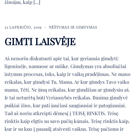
žinojau, kaip […]
21 LAPKRIČIO, 2019
NĖŠTUMAS IR GIMDYMAS
GIMTI LAISVĖJE
Aš nenoriu diskutuoti apie tai, kur geriausia gimdyti:
ligoninėje, namuose ar miške. Gimdymas yra absoliučiai
intymus procesas, toks, kaip ir vaikų pradėjimas. Ne mano
reikalas, kur gimdysi Tu, Mama. Ar kur gimdys Tavo vaiko
mama, Tėti. Ne jūsų reikalas, kur gimdžiau ar gimdysiu aš.
Ir tai neturėtų būti Vyriausybės reikalas. Būsima gimdyvė
puikiai žino, kur pati jaučiasi saugiausiai ir patogiausiai.
Tad aš noriu atkreipti dėmesį į TEISĘ RINKTIS. Teisę
rinktis kaip elgtis su savo pačių kūnais. Teisę rinktis kaip,
kur ir su kuo į pasaulį atsivesti vaikus. Teisę pačioms ir