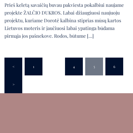
Prieš keletą savaičių buvau pakviesta pokalbiui naujame
projekte ŽALČIO DUKROS. Labai džiaugiuosi naujuoju
projektu, kuriame Dorotė kalbina stiprias mūsų kartos
Lietuvos moteris ir jaučiuosi labai ypatinga būdama
pirmąja jos pašnekove. Rodos, būtume […]
Įrašų
puslapiavimas
<
1
…
4
5
6
>