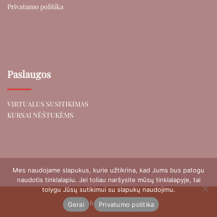
Privatumo politika
Paslaugos
VIRTUALUS SUSITIKIMAS
KURSAI NĖŠTUKĖMS
Mes naudojame slapukus, kurie užtikrina, kad Jums bus patogu
naudotis tinklalapiu. Jei toliau naršysite mūsų tinklalapyje, tai
tolygu Jūsų sutikimui su slapukų naudojimu.
© 2026 LAISVA GIMTIS
Gerai
Privatumo politika