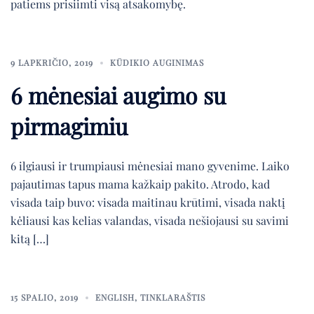
patiems prisiimti visą atsakomybę.
9 LAPKRIČIO, 2019
KŪDIKIO AUGINIMAS
6 mėnesiai augimo su
pirmagimiu
6 ilgiausi ir trumpiausi mėnesiai mano gyvenime. Laiko
pajautimas tapus mama kažkaip pakito. Atrodo, kad
visada taip buvo: visada maitinau krūtimi, visada naktį
kėliausi kas kelias valandas, visada nešiojausi su savimi
kitą […]
15 SPALIO, 2019
ENGLISH
,
TINKLARAŠTIS