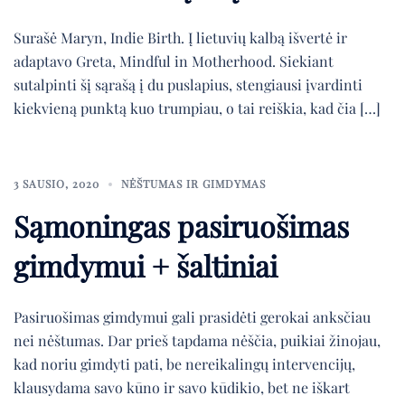
Surašė Maryn, Indie Birth. Į lietuvių kalbą išvertė ir
adaptavo Greta, Mindful in Motherhood. Siekiant
sutalpinti šį sąrašą į du puslapius, stengiausi įvardinti
kiekvieną punktą kuo trumpiau, o tai reiškia, kad čia […]
3 SAUSIO, 2020
NĖŠTUMAS IR GIMDYMAS
Sąmoningas pasiruošimas
gimdymui + šaltiniai
Pasiruošimas gimdymui gali prasidėti gerokai anksčiau
nei nėštumas. Dar prieš tapdama nėščia, puikiai žinojau,
kad noriu gimdyti pati, be nereikalingų intervencijų,
klausydama savo kūno ir savo kūdikio, bet ne iškart