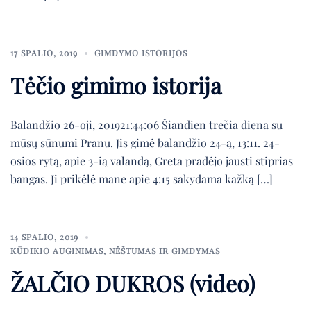
17 SPALIO, 2019
GIMDYMO ISTORIJOS
Tėčio gimimo istorija
Balandžio 26-oji, 201921:44:06 Šiandien trečia diena su
mūsų sūnumi Pranu. Jis gimė balandžio 24-ą, 13:11. 24-
osios rytą, apie 3-ią valandą, Greta pradėjo jausti stiprias
bangas. Ji prikėlė mane apie 4:15 sakydama kažką […]
14 SPALIO, 2019
KŪDIKIO AUGINIMAS
,
NĖŠTUMAS IR GIMDYMAS
ŽALČIO DUKROS (video)