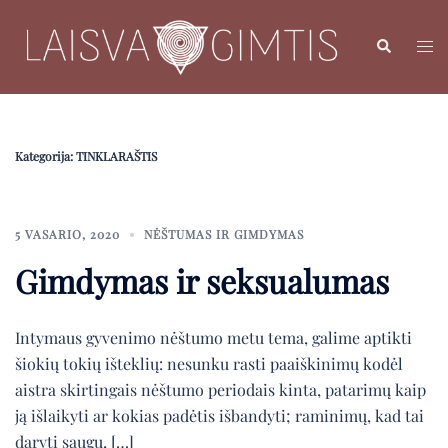
Skip
to
Search
Toggl
content
menu
Kategorija:
TINKLARAŠTIS
5 VASARIO, 2020
NĖŠTUMAS IR GIMDYMAS
Gimdymas ir seksualumas
Intymaus gyvenimo nėštumo metu tema, galime aptikti
šiokių tokių išteklių: nesunku rasti paaiškinimų kodėl
aistra skirtingais nėštumo periodais kinta, patarimų kaip
ją išlaikyti ar kokias padėtis išbandyti; raminimų, kad tai
daryti saugu, […]