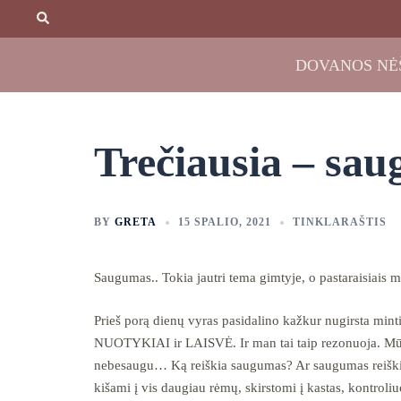
Skip
Search
to
content
DOVANOS NĖ
Trečiausia – sa
BY
GRETA
15 SPALIO, 2021
TINKLARAŠTIS
Saugumas.. Tokia jautri tema gimtyje, o pastaraisiais m
Prieš porą dienų vyras pasidalino kažkur nugirsta mintim
NUOTYKIAI ir LAISVĖ. Ir man tai taip rezonuoja. Mūs
nebesaugu… Ką reiškia saugumas? Ar saugumas reiškia 
kišami į vis daugiau rėmų, skirstomi į kastas, kontroliu