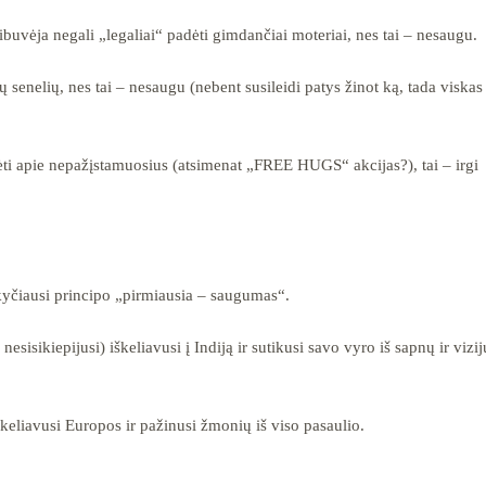
ibuvėja negali „legaliai“ padėti gimdančiai moteriai, nes tai – nesaugu.
senelių, nes tai – nesaugu (nebent susileidi patys žinot ką, tada viskas
ėti apie nepažįstamuosius (atsimenat „FREE HUGS“ akcijas?), tai – irgi
yčiausi principo „pirmiausia – saugumas“.
isikiepijusi) iškeliavusi į Indiją ir sutikusi savo vyro iš sapnų ir vizij
keliavusi Europos ir pažinusi žmonių iš viso pasaulio.