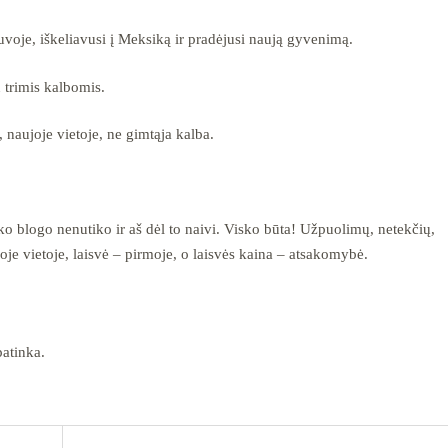
voje, iškeliavusi į Meksiką ir pradėjusi naują gyvenimą.
 trimis kalbomis.
aujoje vietoje, ne gimtąja kalba.
o blogo nenutiko ir aš dėl to naivi. Visko būta! Užpuolimų, netekčių,
e vietoje, laisvė – pirmoje, o laisvės kaina – atsakomybė.
patinka.