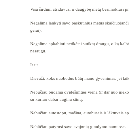
Visa širdimi atsidavusi ir daugybę metų besimokiusi pr
Negalima lankyti savo paskutinius metus skaičiuojančių 
gerai).
Negalima apkabinti netikėtai sutiktų draugų, o ką kalb
nesaugu.
Ir t.t…
Dievaži, koks nuobodus būtų mano gyvenimas, jei laik
Nebūčiau būdama dvidešimties viena (ir dar nuo nieko nes
su kuriuo dabar auginu sūnų.
Nebūčiau autostopu, mašina, autobusais ir lėktuvais ap
Nebūčiau patyrusi savo svajonių gimdymo namuose.