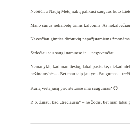
Nebūčiau Naųjų Metų naktį palikusi saugaus buto Lietu
Mano sūnus nekalbėtų trimis kalbomis. Aš nekalbėčiau
Nevesčiau gimties dirbtuvių nepažįstamiems žmonėms, n
Sėdėčiau sau saugi namuose ir… negyvenčiau.
Nemanykit, kad man tiesiog labai pasisekė, niekad niek
nežinomybės… Bet man taip jau yra. Saugumas – trečioj
Kurią vietą jūsų prioritetuose ima saugumas? 🙂
P. S. Žinau, kad „trečiausia“ – ne žodis, bet man labai 
Post