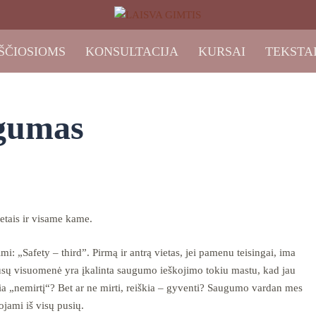
ŠČIOSIOMS
KONSULTACIJA
KURSAI
TEKSTA
ugumas
etais ir visame kame.
i: „Safety – third”. Pirmą ir antrą vietas, jei pamenu teisingai, ima
ų visuomenė yra įkalinta saugumo ieškojimo tokiu mastu, kad jau
„nemirtį“? Bet ar ne mirti, reiškia – gyventi? Saugumo vardan mes
ojami iš visų pusių.