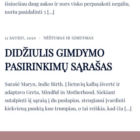
išsinešiau daug aukso ir nors visko perpasakoti negaliu,
noriu pasidalinti 5 […]
13 SAUSIO, 2020
NĖŠTUMAS IR GIMDYMAS
DIDŽIULIS GIMDYMO
PASIRINKIMŲ SĄRAŠAS
Surašė Maryn, Indie Birth. Į lietuvių kalbą išvertė ir
adaptavo Greta, Mindful in Motherhood. Siekiant
sutalpinti šį sąrašą į du puslapius, stengiausi įvardinti
kiekvieną punktą kuo trumpiau, o tai reiškia, kad čia […]