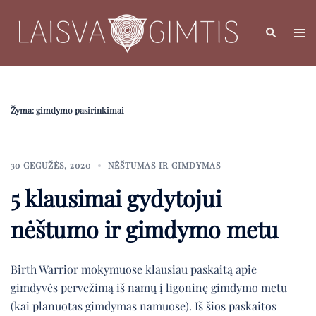
Skip
to
Search
Toggl
content
menu
Žyma:
gimdymo pasirinkimai
30 GEGUŽĖS, 2020
NĖŠTUMAS IR GIMDYMAS
5 klausimai gydytojui
nėštumo ir gimdymo metu
Birth Warrior mokymuose klausiau paskaitą apie
gimdyvės pervežimą iš namų į ligoninę gimdymo metu
(kai planuotas gimdymas namuose). Iš šios paskaitos