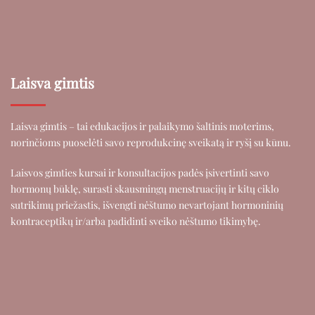
Laisva gimtis
Laisva gimtis – tai edukacijos ir palaikymo šaltinis moterims,
norinčioms puoselėti savo reprodukcinę sveikatą ir ryšį su kūnu.
Laisvos gimties kursai ir konsultacijos padės įsivertinti savo
hormonų būklę, surasti skausmingų menstruacijų ir kitų ciklo
sutrikimų priežastis, išvengti nėštumo nevartojant hormoninių
kontraceptikų ir/arba padidinti sveiko nėštumo tikimybę.