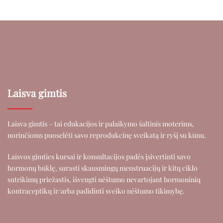
Laisva gimtis
Laisva gimtis – tai edukacijos ir palaikymo šaltinis moterims,
norinčioms puoselėti savo reprodukcinę sveikatą ir ryšį su kūnu.
Laisvos gimties kursai ir konsultacijos padės įsivertinti savo
hormonų būklę, surasti skausmingų menstruacijų ir kitų ciklo
sutrikimų priežastis, išvengti nėštumo nevartojant hormoninių
kontraceptikų ir/arba padidinti sveiko nėštumo tikimybę.