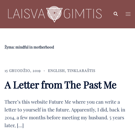
Skip
to
Search
Toggl
content
menu
Žyma:
mindful in motherhood
15 GRUODŽIO, 2019
ENGLISH
,
TINKLARAŠTIS
A Letter from The Past Me
There’s this website Future Me where you can write a
letter to yourself in the future. Apparently, I did, back in
2014, a few months before meeting my husband. 5 years
later, […]