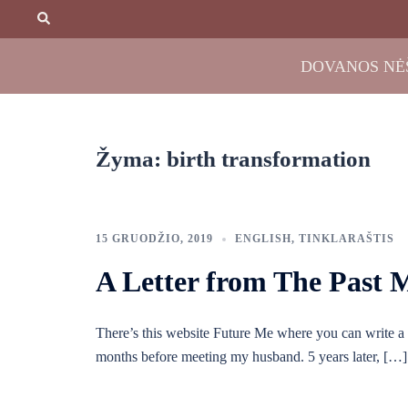
Skip
Search
to
content
DOVANOS NĖ
Žyma:
birth transformation
15 GRUODŽIO, 2019
ENGLISH
,
TINKLARAŠTIS
A Letter from The Past 
There’s this website Future Me where you can write a le
months before meeting my husband. 5 years later, […]