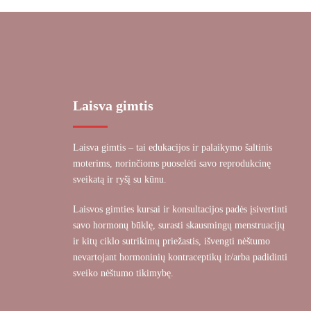
Laisva gimtis
Laisva gimtis – tai edukacijos ir palaikymo šaltinis
moterims, norinčioms puoselėti savo reprodukcinę
sveikatą ir ryšį su kūnu.
Laisvos gimties kursai ir konsultacijos padės įsivertinti
savo hormonų būklę, surasti skausmingų menstruacijų
ir kitų ciklo sutrikimų priežastis, išvengti nėštumo
nevartojant hormoninių kontraceptikų ir/arba padidinti
sveiko nėštumo tikimybę.