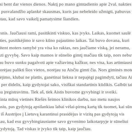
usi bent dar vienos dienos. Naktį po mano gimtadienio apie 2val. nakties
pusvalandžio aplankė skausmas, kuris jau nebeleido užmigti, pabuvus 
atau, kad savo vaikelį pamatysime šiandien.
nis. Jaučiausi rami, pasitikinti viskuo, kas įvyks. Laikas, kuomet saulė
ies, pasitikėjimo ir savo kūno pajautimo laikas. Tai buvo dovana, kuri
būtent moters ramybė yra visa ko raktas, nes jaučiame viską, jei neramu,
tikti gyvybę. Savo kaip mamos ir sūnelio gimtį mačiau tik taip, nors neb
iau buvo sunku pagalvoti apie važiavimą kažkur, nes visa, kas artimiausi
rėjau palikti šios vietos, norėjau su Aisčiu gimti čia. Nors giminės mot
ėjimo, klubai ne platūs, ganėtinai liekna ir nepajėgi pagimdyti, tačiau Ai
per didelis, kaip gydytojai sako, visiškai standartinis kūdikis. Galbūt ta
u įregistravimu. Tiek aš, tiek Aistis buvome gyvybingi ir sveiki.
nta mūsų vietinės Riešės šeimos klinikos darbu, tuo metu naujos
iu, pas gydytoją apsilankiau labai vėlai-pirmą kartą tik tuomet, kai sūn
iš Austrijos į Lietuvą karantinui prasidėjus ir vizitą pas gydytoją vis
učiau, kad esu gyvybingiausiame savo gyvenimo laikotarpyje ir sūneliui
gydytoją. Tad viskas ir įvyko tik taip, kaip jaučiau.