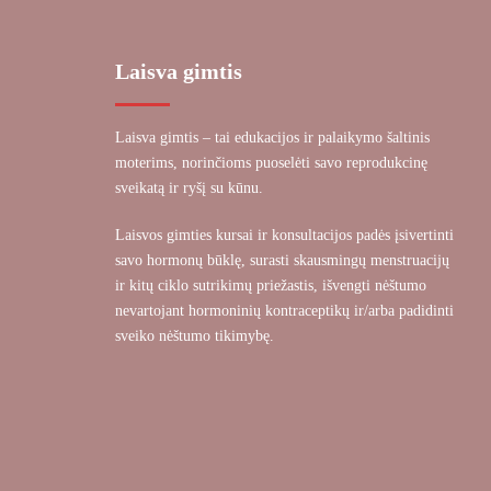
Laisva gimtis
Laisva gimtis – tai edukacijos ir palaikymo šaltinis
moterims, norinčioms puoselėti savo reprodukcinę
sveikatą ir ryšį su kūnu.
Laisvos gimties kursai ir konsultacijos padės įsivertinti
savo hormonų būklę, surasti skausmingų menstruacijų
ir kitų ciklo sutrikimų priežastis, išvengti nėštumo
nevartojant hormoninių kontraceptikų ir/arba padidinti
sveiko nėštumo tikimybę.