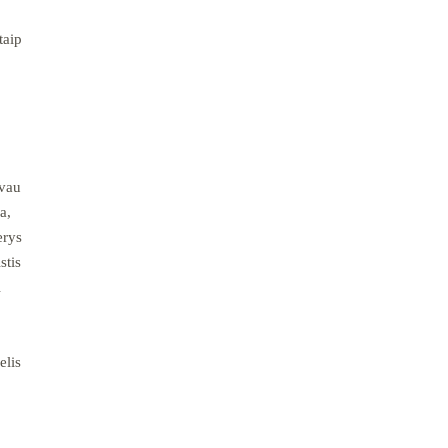
taip
uvau
a,
erys
stis
i
elis