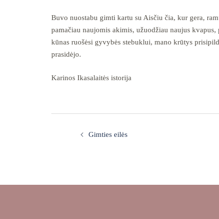
Buvo nuostabu gimti kartu su Aisčiu čia, kur gera, r
pamačiau naujomis akimis, užuodžiau naujus kvapus, pa
kūnas ruošėsi gyvybės stebuklui, mano krūtys prisipil
prasidėjo.
Karinos Ikasalaitės istorija
Post
navigation
Gimties eilės