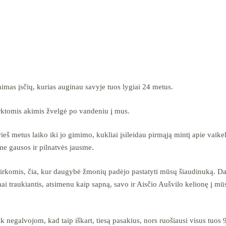
enimas įsčių, kurias auginau savyje tuos lygiai 24 metus.
erktomis akimis žvelgė po vandeniu į mus.
eš metus laiko iki jo gimimo, kukliai įsileidau pirmąją mintį apie vaikel
me gausos ir pilnatvės jausme.
irkomis, čia, kur daugybė žmonių padėjo pastatyti mūsų šiaudinuką. D
ai traukiantis, atsimenu kaip sapną, savo ir Aisčio Aušvilo kelionę į mū
negalvojom, kad taip iškart, tiesą pasakius, nors ruošiausi visus tuos 