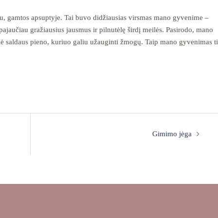
amu, gamtos apsuptyje. Tai buvo didžiausias virsmas mano gyvenime –
jaučiau gražiausius jausmus ir pilnutėlę širdį meilės. Pasirodo, mano
dė saldaus pieno, kuriuo galiu užauginti žmogų. Taip mano gyvenimas t
Gimimo jėga