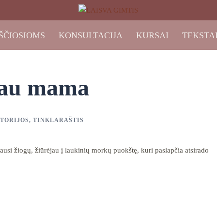
ŠČIOSIOMS
KONSULTACIJA
KURSAI
TEKSTA
pau mama
TORIJOS
,
TINKLARAŠTIS
iausi žiogų, žiūrėjau į laukinių morkų puokštę, kuri paslapčia atsirado