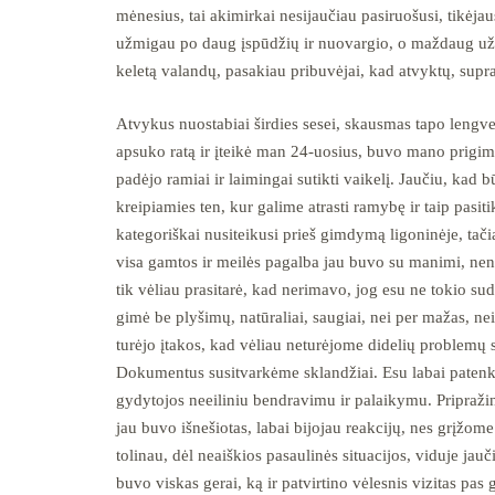
mėnesius, tai akimirkai nesijaučiau pasiruošusi, tikėja
užmigau po daug įspūdžių ir nuovargio, o maždaug už 
keletą valandų, pasakiau pribuvėjai, kad atvyktų, supr
Atvykus nuostabiai širdies sesei, skausmas tapo lengves
apsuko ratą ir įteikė man 24-uosius, buvo mano prigimt
padėjo ramiai ir laimingai sutikti vaikelį. Jaučiu, kad 
kreipiamies ten, kur galime atrasti ramybę ir taip pasi
kategoriškai nusiteikusi prieš gimdymą ligoninėje, tač
visa gamtos ir meilės pagalba jau buvo su manimi, neno
tik vėliau prasitarė, kad nerimavo, jog esu ne tokio sud
gimė be plyšimų, natūraliai, saugiai, nei per mažas, nei 
turėjo įtakos, kad vėliau neturėjome didelių problemų s
Dokumentus susitvarkėme sklandžiai. Esu labai patenki
gydytojos neeiliniu bendravimu ir palaikymu. Pripražins
jau buvo išnešiotas, labai bijojau reakcijų, nes grįžome 
tolinau, dėl neaiškios pasaulinės situacijos, viduje ja
buvo viskas gerai, ką ir patvirtino vėlesnis vizitas pas 