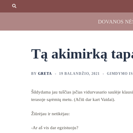
Skip
Search
to
content
DOVANOS NĖ
Tą akimirką ta
BY
GRETA
19 BALANDŽIO, 2021
GIMDYMO IS
Šildydama jau tuščias įsčias vidurvasario saulėje klaus
terasoje sąrėmių metu. (Ačiū dar kart Vaidai).
Žiūrėjau ir netikėjau:
-Ar aš vis dar egzistuoju?