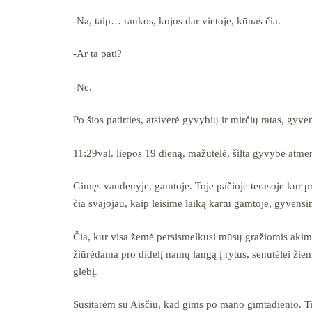
-Na, taip… rankos, kojos dar vietoje, kūnas čia.
-Ar ta pati?
-Ne.
Po šios patirties, atsivėrė gyvybių ir mirčių ratas, gyv
11:29val. liepos 19 dieną, mažutėlė, šilta gyvybė atm
Gimęs vandenyje, gamtoje. Toje pačioje terasoje kur pri
čia svajojau, kaip leisime laiką kartu gamtoje, gyvensi
Čia, kur visa žemė persismelkusi mūsų gražiomis akim
žiūrėdama pro didelį namų langą į rytus, senutėlei žiem
glėbį.
Susitarėm su Aisčiu, kad gims po mano gimtadienio. Tik 