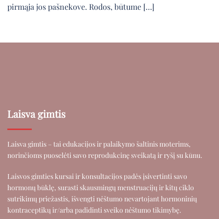
pirmąja jos pašnekove. Rodos, būtume […]
Laisva gimtis
Laisva gimtis – tai edukacijos ir palaikymo šaltinis moterims,
norinčioms puoselėti savo reprodukcinę sveikatą ir ryšį su kūnu.
Laisvos gimties kursai ir konsultacijos padės įsivertinti savo
hormonų būklę, surasti skausmingų menstruacijų ir kitų ciklo
sutrikimų priežastis, išvengti nėštumo nevartojant hormoninių
kontraceptikų ir/arba padidinti sveiko nėštumo tikimybę.