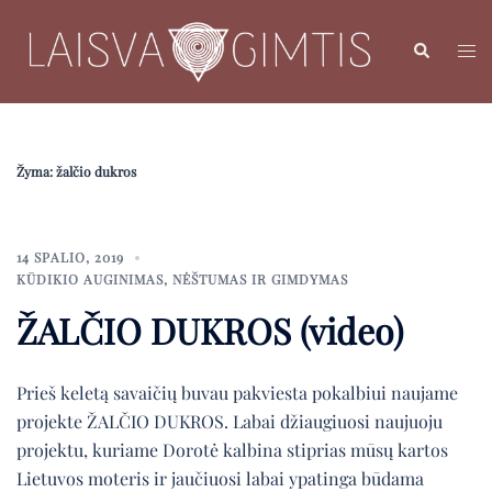
Skip
to
Search
Toggl
content
menu
Žyma:
žalčio dukros
14 SPALIO, 2019
KŪDIKIO AUGINIMAS
,
NĖŠTUMAS IR GIMDYMAS
ŽALČIO DUKROS (video)
Prieš keletą savaičių buvau pakviesta pokalbiui naujame
projekte ŽALČIO DUKROS. Labai džiaugiuosi naujuoju
projektu, kuriame Dorotė kalbina stiprias mūsų kartos
Lietuvos moteris ir jaučiuosi labai ypatinga būdama