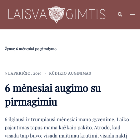
Skip
to
Search
Toggl
content
menu
Žyma:
6 mėnesiai po gimdymo
9 LAPKRIČIO, 2019
KŪDIKIO AUGINIMAS
6 mėnesiai augimo su
pirmagimiu
6 ilgiausi ir trumpiausi mėnesiai mano gyvenime. Laiko
pajautimas tapus mama kažkaip pakito. Atrodo, kad
visada taip buvo: visada maitinau krūtimi, visada naktį