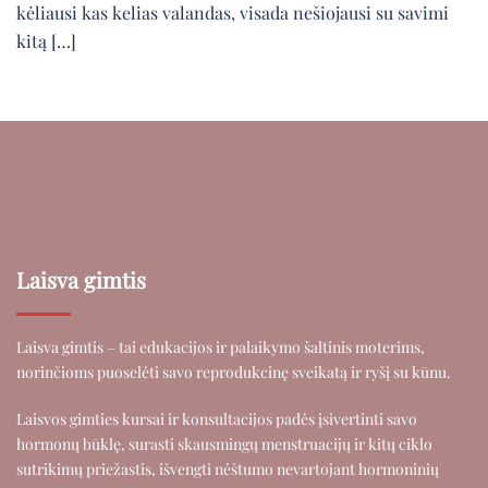
kėliausi kas kelias valandas, visada nešiojausi su savimi
kitą […]
Laisva gimtis
Laisva gimtis – tai edukacijos ir palaikymo šaltinis moterims,
norinčioms puoselėti savo reprodukcinę sveikatą ir ryšį su kūnu.
Laisvos gimties kursai ir konsultacijos padės įsivertinti savo
hormonų būklę, surasti skausmingų menstruacijų ir kitų ciklo
sutrikimų priežastis, išvengti nėštumo nevartojant hormoninių