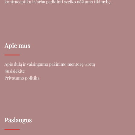
kontraceptikų ir/arba padidinti sveiko nėštumo tikimybę.
Apie mus
Apie dulą ir vaisingumo pažinimo mentorę Gretą
Susisiekite
Privatumo politika
Paslaugos