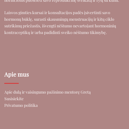
norinčioms puoselėti savo reprodukcinę sveikatą ir ryšį su kūnu.
Laisvos gimties kursai ir konsultacijos padės įsivertinti savo
hormonų būklę, surasti skausmingų menstruacijų ir kitų ciklo
sutrikimų priežastis, išvengti nėštumo nevartojant hormoninių
kontraceptikų ir/arba padidinti sveiko nėštumo tikimybę.
Apie mus
Apie dulą ir vaisingumo pažinimo mentorę Gretą
Susisiekite
Privatumo politika