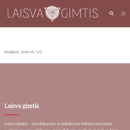
[mailpoet_form id=”4″]
Laisva gimtis
Laisva gimtis – tai edukacijos ir palaikymo šaltinis moterims,